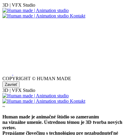
3D
|
VFX Studio
Kontakt
COPYRIGHT © HUMAN MADE
Zavrieť
3D
|
VFX Studio
Kontakt
~
Human made je animačné štúdio so zameraním
na vizuálne umenie. Ústrednou témou je 3D tvorba nových
svetov.
Prepájame človečinu s technológiou pre nezabudnuteľné